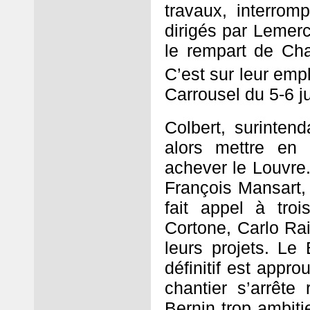
travaux, interrom
dirigés par Lemer
le rempart de Cha
C’est sur leur empl
Carrousel du 5-6 j
Colbert, surinten
alors mettre en
achever le Louvre.
François Mansart, 
fait appel à troi
Cortone, Carlo Ra
leurs projets. Le
définitif est appro
chantier s’arrête
Bernin trop ambiti