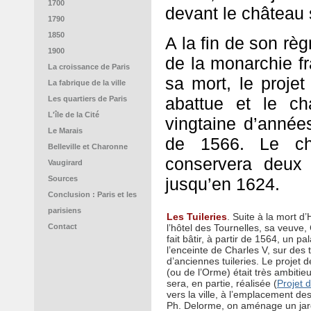
1700
devant le château 
1790
1850
A la fin de son règ
1900
de la monarchie fr
La croissance de Paris
sa mort, le projet
La fabrique de la ville
abattue et le ch
Les quartiers de Paris
L'île de la Cité
vingtaine d’années
Le Marais
de 1566. Le cha
Belleville et Charonne
conservera deux 
Vaugirard
Sources
jusqu’en 1624.
Conclusion : Paris et les
parisiens
Les Tuileries
. Suite à la mort d’
Contact
l’hôtel des Tournelles, sa veuve,
fait bâtir, à partir de 1564, un p
l’enceinte de Charles V, sur des 
d’anciennes tuileries. Le projet 
(ou de l’Orme) était très ambitieux
sera, en partie, réalisée (
Projet 
vers la ville, à l’emplacement d
Ph. Delorme, on aménage un ja