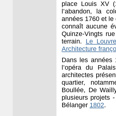
place Louis XV (
l’abandon, la co
années 1760 et le q
connaît aucune év
Quinze-Vingts rue
terrain.
Le Louvre
Architecture franço
Dans les années 17
l’opéra du Pala
architectes prése
quartier, notamm
Boullée, De Waill
plusieurs projets 
Bélanger
1802
.