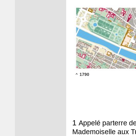
1790
^
1
Appelé parterre d
Mademoiselle aux Tu