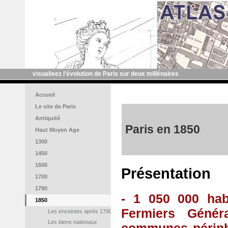
visualisez l'évolution de Paris sur deux millénaires
Accueil
Le site de Paris
Antiquité
Paris en 1850
Haut Moyen Age
1300
1450
1600
Présentation
1700
1790
- 1 050 000 habi
1850
Fermiers Génér
Les enceintes après 1790
Les biens nationaux