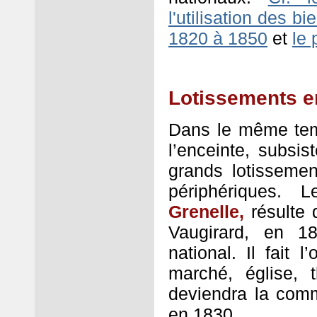
l'utilisation des b
1820 à 1850
et
le 
Lotissements e
Dans le même temp
l’enceinte, subsi
grands lotisseme
périphériques. 
Grenelle,
résulte 
Vaugirard, en 18
national. Il fait 
marché, église, t
deviendra la com
en 1830.