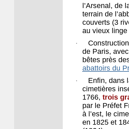
l’Arsenal, de l
terrain de l’a
couverts (3 riv
au vieux linge 
Construction
·
de Paris, avec
bêtes près des
abattoirs du P
Enfin, dans 
·
cimetières ins
1766,
trois g
par le Préfet 
à l’est, le ci
en 1825 et 184