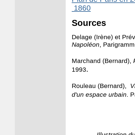
1860
Sources
D
elage (Irène) et Pré
Napoléon
, Parigramm
M
archand (Bernard),
.
1993
Rouleau (Bernard),
V
d'un espace urbain
. P
Illustration 