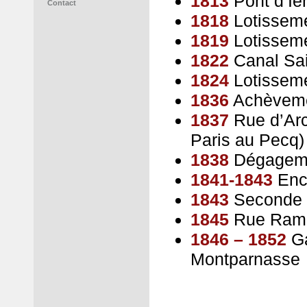
1813
Pont d’Ié
Contact
1818
Lotisseme
1819
Lotissem
1822
Canal Sai
1824
Lotisseme
1836
Achèvemen
1837
Rue d’Arc
Paris au Pecq)
1838
Dégagemen
1841-1843
Ence
1843
Seconde g
1845
Rue Ram
1846 – 1852
Ga
Montparnasse