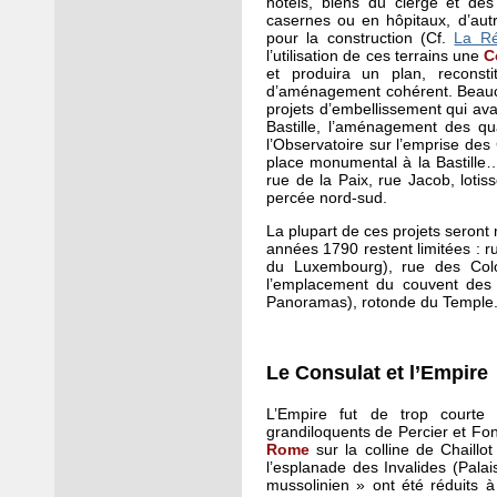
hôtels, biens du clergé et de
casernes ou en hôpitaux, d’autr
pour la construction (Cf.
La Ré
l’utilisation de ces terrains une
C
et produira un plan, reconsti
d’aménagement cohérent. Beauco
projets d’embellissement qui avai
Bastille, l’aménagement des qua
l’Observatoire sur l’emprise des 
place monumental à la Bastille…
rue de la Paix, rue Jacob, lot
percée nord-sud.
La plupart de ces projets seront
années 1790 restent limitées : r
du Luxembourg), rue des Col
l’emplacement du couvent des 
Panoramas), rotonde du Temple
Le Consulat et l’Empire
L’Empire fut de trop courte
grandiloquents de Percier et Fo
Rome
sur la colline de Chaill
l’esplanade des Invalides (Palai
mussolinien » ont été réduits 