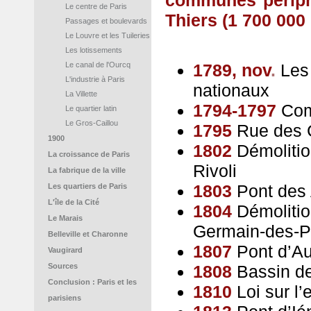
communes périph
Le centre de Paris
Thiers (1 700 000
Passages et boulevards
Le Louvre et les Tuileries
Les lotissements
Le canal de l'Ourcq
1789, nov
.
Les
L'industrie à Paris
nationaux
La Villette
1794-1797
Comm
Le quartier latin
Le Gros-Caillou
1795
Rue des 
1900
1802
Démolitio
La croissance de Paris
Rivoli
La fabrique de la ville
1803
Pont des 
Les quartiers de Paris
L'île de la Cité
1804
Démolitio
Le Marais
Germain-des-P
Belleville et Charonne
1807
Pont d’Aus
Vaugirard
Sources
1808
Bassin de 
Conclusion : Paris et les
1810
Loi sur l’
parisiens